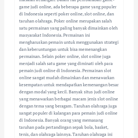
game judi online, ada beberapa game yang populer
di Indonesia seperti poker online, slot online, dan
taruhan olahraga. Poker online merupakan salah
satu permainan yang paling banyak dimainkan oleh
masyarakat Indonesia. Permainan ini
mengharuskan pemain untuk menggunakan strategi
dan keberuntungan untuk bisa memenangkan
permainan. Selain poker online, slot online juga
menjadi salah satu game yang diminati oleh para
pemain judi online di Indonesia. Permainan slot
online sangat mudah dimainkan dan menawarkan
kesempatan untuk mendapatkan kemenangan besar
dengan modal yang kecil. Banyak situs judi online
yang menawarkan berbagai macam jenis slot online
dengan tema yang beragam. Taruhan olahraga juga
sangat populer di kalangan para pemain judi online
di Indonesia. Banyak orang yang memasang
taruhan pada pertandingan sepak bola, basket,
tenis, dan olahraga lainnya. Taruhan olahraga ini