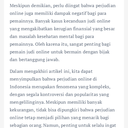
Meskipun demikian, perlu diingat bahwa perjudian
online juga memiliki dampak negatif bagi para
pemainnya. Banyak kasus kecanduan judi online
yang mengakibatkan kerugian finansial yang besar
dan masalah kesehatan mental bagi para
pemainnya. Oleh karena itu, sangat penting bagi
pemain judi online untuk bermain dengan bijak
dan bertanggung jawab.
Dalam mengakhiri artikel ini, kita dapat
menyimpulkan bahwa perjudian online di
Indonesia merupakan fenomena yang kompleks,
dengan segala kontroversi dan popularitas yang
mengelilinginya. Meskipun memiliki banyak
kekurangan, tidak bisa dipungkiri bahwa perjudian
online tetap menjadi pilihan yang menarik bagi
sebagian orang. Namun, penting untuk selalu ingat