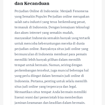
dan Kecanduan
Perjudian Online di Indonesia: Menjadi Fenomena
yang Semakin Populer Perjudian online merupakan
salah satu industri yang terus berkembang pesat,
termasuk di Indonesia. Dengan kemajuan teknologi
dan akses internet yang semakin mudah,
masyarakat Indonesia semakin banyak yang tertarik
untuk mencoba keberuntungan mereka di dunia
perjudian online. Banyaknya situs judi online yang
bermunculan di Indonesia membuat para pemain
memiliki lebih banyak pilihan dalam memilih
tempat untuk bermain. Namun, seiring dengan
perkembangan tersebut, juga muncul beberapa hal
yang perlu diingat dalam bermain judi online di
Indonesia. Pertama, penting untuk selalu memilih
situs judi online yang terpercaya dan legal.
Memastikan situs tempat Anda bermain memiliki
lisensi resmi dari pemerintah bisa memberikan
jaminan keamanan dan keadilan dalam bermain.