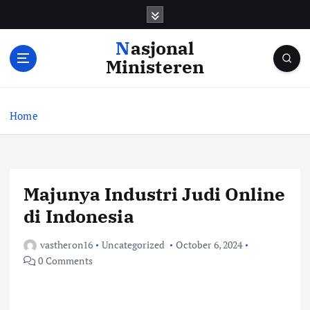
S
k
i
Nasjonal
p
Ministeren
t
o
c
Home
o
n
t
e
n
Majunya Industri Judi Online
t
di Indonesia
vastheron16
Uncategorized
October 6, 2024
0 Comments