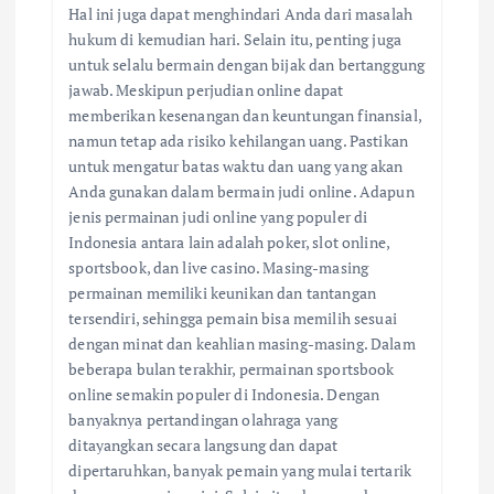
Hal ini juga dapat menghindari Anda dari masalah
hukum di kemudian hari. Selain itu, penting juga
untuk selalu bermain dengan bijak dan bertanggung
jawab. Meskipun perjudian online dapat
memberikan kesenangan dan keuntungan finansial,
namun tetap ada risiko kehilangan uang. Pastikan
untuk mengatur batas waktu dan uang yang akan
Anda gunakan dalam bermain judi online. Adapun
jenis permainan judi online yang populer di
Indonesia antara lain adalah poker, slot online,
sportsbook, dan live casino. Masing-masing
permainan memiliki keunikan dan tantangan
tersendiri, sehingga pemain bisa memilih sesuai
dengan minat dan keahlian masing-masing. Dalam
beberapa bulan terakhir, permainan sportsbook
online semakin populer di Indonesia. Dengan
banyaknya pertandingan olahraga yang
ditayangkan secara langsung dan dapat
dipertaruhkan, banyak pemain yang mulai tertarik