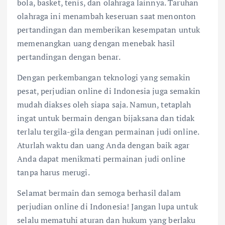
bola, basket, tenis, dan olahraga lainnya. Taruhan
olahraga ini menambah keseruan saat menonton
pertandingan dan memberikan kesempatan untuk
memenangkan uang dengan menebak hasil
pertandingan dengan benar.
Dengan perkembangan teknologi yang semakin
pesat, perjudian online di Indonesia juga semakin
mudah diakses oleh siapa saja. Namun, tetaplah
ingat untuk bermain dengan bijaksana dan tidak
terlalu tergila-gila dengan permainan judi online.
Aturlah waktu dan uang Anda dengan baik agar
Anda dapat menikmati permainan judi online
tanpa harus merugi.
Selamat bermain dan semoga berhasil dalam
perjudian online di Indonesia! Jangan lupa untuk
selalu mematuhi aturan dan hukum yang berlaku