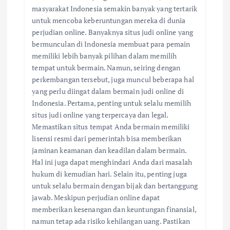
a
masyarakat Indonesia semakin banyak yang tertarik
t
untuk mencoba keberuntungan mereka di dunia
perjudian online. Banyaknya situs judi online yang
i
bermunculan di Indonesia membuat para pemain
memiliki lebih banyak pilihan dalam memilih
tempat untuk bermain. Namun, seiring dengan
o
perkembangan tersebut, juga muncul beberapa hal
yang perlu diingat dalam bermain judi online di
n
Indonesia. Pertama, penting untuk selalu memilih
situs judi online yang terpercaya dan legal.
Memastikan situs tempat Anda bermain memiliki
lisensi resmi dari pemerintah bisa memberikan
jaminan keamanan dan keadilan dalam bermain.
Hal ini juga dapat menghindari Anda dari masalah
hukum di kemudian hari. Selain itu, penting juga
untuk selalu bermain dengan bijak dan bertanggung
jawab. Meskipun perjudian online dapat
memberikan kesenangan dan keuntungan finansial,
namun tetap ada risiko kehilangan uang. Pastikan