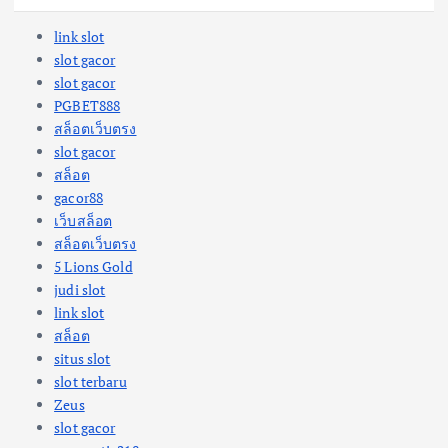
link slot
slot gacor
slot gacor
PGBET888
สล็อตเว็บตรง
slot gacor
สล็อต
gacor88
เว็บสล็อต
สล็อตเว็บตรง
5 Lions Gold
judi slot
link slot
สล็อต
situs slot
slot terbaru
Zeus
slot gacor