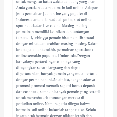
untuk mengatur batas waktu dan uang yang akan
Anda gunakan dalam bermain judi online. Adapun
jenis permainan judi online yang populer di
Indonesia antara lain adalah poker, slot online,
sportsbook, dan live casino. Masing-masing
permainan memiliki keunikan dan tantangan
tersendiri, sehingga pemain bisa memilih sesuai
dengan minat dan keahlian masing-masing. Dalam
beberapa bulan terakhir, permainan sportsbook
online semakin populer di Indonesia. Dengan
banyaknya pertandingan olahraga yang
ditayangkan secara langsung dan dapat
dipertaruhkan, banyak pemain yang mulai tertarik
dengan permainan ini. Selain itu, dengan adanya
promosi-promosi menarik seperti bonus deposit
dan cashback, semakin banyak pemain yang tertarik
untuk mencoba keberuntungan mereka di
perjudian online. Namun, perlu diingat bahwa
bermain judi online bukanlah tanpa risiko. Selalu
ingat untuk bermain dengan pikiran jernih dan