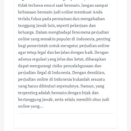
tidak terbawa emosi saat bermain. Jangan sampai
kebiasaan bermain judi online membuat Anda
terlalu fokus pada permainan dan mengabaikan
tanggung jawab lain, seperti pekerjaan dan
keluarga. Dalam menghadapi fenomena perjudian
online yang semakin populer di Indonesia, penting
bagi pemerintah untuk mengatur perjudian online
agar tetap legal dan berjalan dengan baik. Dengan
adanya regulasi yang jelas dan ketat, diharapkan
dapat mengurangi risiko penyalahgunaan dan
perjudian ilegal di Indonesia. Dengan demikian,
perjudian online di Indonesia bukanlah sesuatu
yang harus dihindari sepenuhnya. Namun, yang
terpenting adalah bermain dengan bijak dan
bertanggung jawab, serta selalu memilih situs judi
online yang…