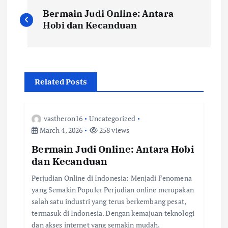
P
Bermain Judi Online: Antara
o
Hobi dan Kecanduan
s
t
Related Posts
n
vastheron16
Uncategorized
a
March 4, 2026
258 views
v
Bermain Judi Online: Antara Hobi
dan Kecanduan
i
Perjudian Online di Indonesia: Menjadi Fenomena
yang Semakin Populer Perjudian online merupakan
g
salah satu industri yang terus berkembang pesat,
termasuk di Indonesia. Dengan kemajuan teknologi
dan akses internet yang semakin mudah,