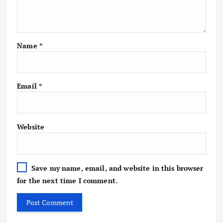
Name
*
Email
*
Website
Save my name, email, and website in this browser
for the next time I comment.