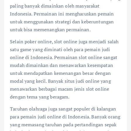
paling banyak dimainkan oleh masyarakat
Indonesia. Permainan ini mengharuskan pemain
untuk menggunakan strategi dan keberuntungan
untuk bisa memenangkan permainan.
Selain poker online, slot online juga menjadi salah
satu game yang diminati oleh para pemain judi
online di Indonesia. Permainan slot online sangat
mudah dimainkan dan menawarkan kesempatan
untuk mendapatkan kemenangan besar dengan
modal yang kecil. Banyak situs judi online yang
menawarkan berbagai macam jenis slot online
dengan tema yang beragam.
Taruhan olahraga juga sangat populer di kalangan
para pemain judi online di Indonesia. Banyak orang
yang memasang taruhan pada pertandingan sepak